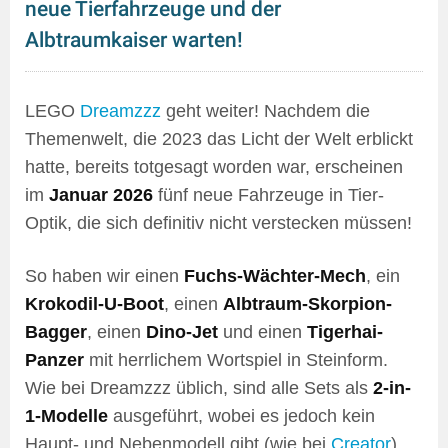
neue Tierfahrzeuge und der
Albtraumkaiser warten!
LEGO
Dreamzzz
geht weiter! Nachdem die
Themenwelt, die 2023 das Licht der Welt erblickt
hatte, bereits totgesagt worden war, erscheinen
im
Januar 2026
fünf neue Fahrzeuge in Tier-
Optik, die sich definitiv nicht verstecken müssen!
So haben wir einen
Fuchs-Wächter-Mech
, ein
Krokodil-U-Boot
, einen
Albtraum-Skorpion-
Bagger
, einen
Dino-Jet
und einen
Tigerhai-
Panzer
mit herrlichem Wortspiel in Steinform.
Wie bei Dreamzzz üblich, sind alle Sets als
2-in-
1-Modelle
ausgeführt, wobei es jedoch kein
Haupt- und Nebenmodell gibt (wie bei
Creator
),