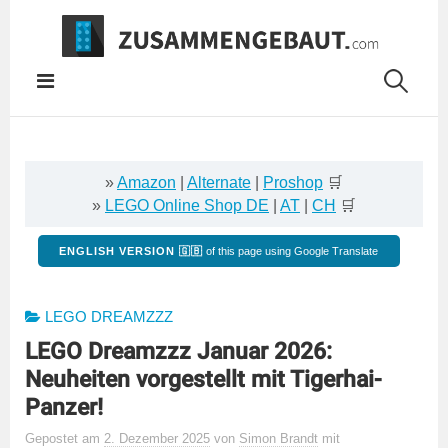
Springe
zum
Inhalt
»
Amazon
|
Alternate
|
Proshop
🛒
»
LEGO Online Shop DE
|
AT
|
CH
🛒
ENGLISH VERSION 🇬🇧
of this page using Google Translate
LEGO DREAMZZZ
LEGO Dreamzzz Januar 2026:
Neuheiten vorgestellt mit Tigerhai-
Panzer!
Gepostet
am
2. Dezember 2025
von
Simon Brandt
mit