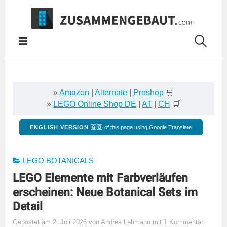
Springe
zum
Inhalt
»
Amazon
|
Alternate
|
Proshop
🛒
»
LEGO Online Shop DE
|
AT
|
CH
🛒
ENGLISH VERSION 🇬🇧
of this page using Google Translate
LEGO BOTANICALS
LEGO Elemente mit Farbverläufen
erscheinen: Neue Botanical Sets im
Detail
Gepostet
am
2. Juli 2026
von
Andres Lehmann
mit
1 Kommentar