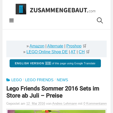
Springe
zum
Inhalt
»
Amazon
|
Alternate
|
Proshop
🛒
»
LEGO Online Shop DE
|
AT
|
CH
🛒
ENGLISH VERSION 🇬🇧
of this page using Google Translate
/
/
LEGO
LEGO FRIENDS
NEWS
Lego Friends Sommer 2016 Sets im
Store ab Juli – Preise
Gepostet
am
12. Mai 2016
von
Andres Lehmann
mit
0 Kommentaren