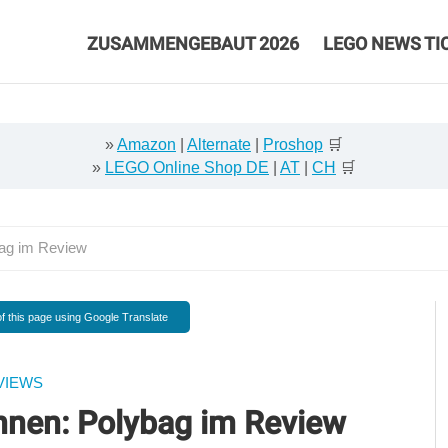
ZUSAMMENGEBAUT 2026
LEGO NEWS TI
»
Amazon
|
Alternate
|
Proshop
🛒
»
LEGO Online Shop DE
|
AT
|
CH
🛒
ag im Review
f this page using Google Translate
VIEWS
nen: Polybag im Review