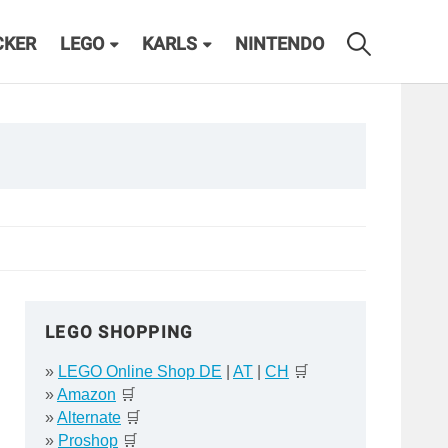
CKER
LEGO
KARLS
NINTENDO
LEGO SHOPPING
»
LEGO Online Shop DE
|
AT
|
CH
🛒
»
Amazon
🛒
»
Alternate
🛒
»
Proshop
🛒