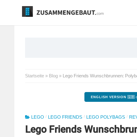
Springe
zum
Inhalt
Startseite
»
Blog
»
Lego Friends Wunschbrunnen: Polyb
ENGLISH VERSION 🇬🇧
o
/
/
/
LEGO
LEGO FRIENDS
LEGO POLYBAGS
RE
Lego Friends Wunschbrun