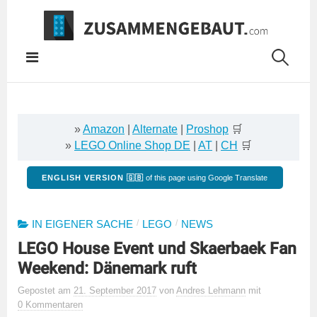
Springe
zum
Inhalt
»
Amazon
|
Alternate
|
Proshop
🛒
»
LEGO Online Shop DE
|
AT
|
CH
🛒
ENGLISH VERSION 🇬🇧
of this page using Google Translate
/
/
IN EIGENER SACHE
LEGO
NEWS
LEGO House Event und Skaerbaek Fan
Weekend: Dänemark ruft
Gepostet
am
21. September 2017
von
Andres Lehmann
mit
0 Kommentaren