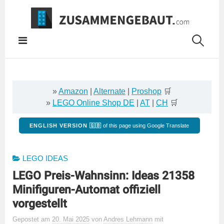
Springe
zum
Inhalt
»
Amazon
|
Alternate
|
Proshop
🛒
»
LEGO Online Shop DE
|
AT
|
CH
🛒
ENGLISH VERSION 🇬🇧
of this page using Google Translate
LEGO IDEAS
LEGO Preis-Wahnsinn: Ideas 21358
Minifiguren-Automat offiziell
vorgestellt
Gepostet
am
20. Mai 2025
von
Andres Lehmann
mit