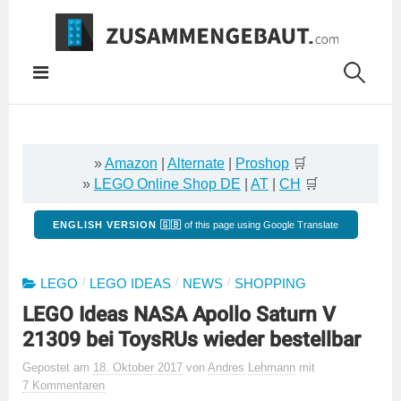
Springe
zum
Inhalt
»
Amazon
|
Alternate
|
Proshop
🛒
»
LEGO Online Shop DE
|
AT
|
CH
🛒
ENGLISH VERSION 🇬🇧
of this page using Google Translate
/
/
/
LEGO
LEGO IDEAS
NEWS
SHOPPING
LEGO Ideas NASA Apollo Saturn V
21309 bei ToysRUs wieder bestellbar
Gepostet
am
18. Oktober 2017
von
Andres Lehmann
mit
7 Kommentaren