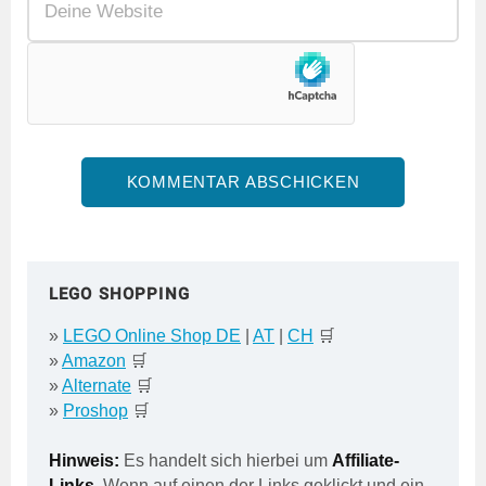
LEGO SHOPPING
»
LEGO Online Shop DE
|
AT
|
CH
🛒
»
Amazon
🛒
»
Alternate
🛒
»
Proshop
🛒
Hinweis:
Es handelt sich hierbei um
Affiliate-
Links
. Wenn auf einen der Links geklickt und ein