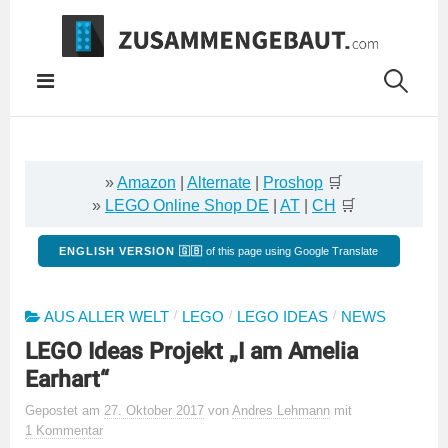
Springe
zum
Inhalt
»
Amazon
|
Alternate
|
Proshop
🛒
»
LEGO Online Shop DE
|
AT
|
CH
🛒
ENGLISH VERSION 🇬🇧
of this page using Google Translate
/
/
/
AUS ALLER WELT
LEGO
LEGO IDEAS
NEWS
LEGO Ideas Projekt „I am Amelia
Earhart“
Gepostet
am
27. Oktober 2017
von
Andres Lehmann
mit
1 Kommentar