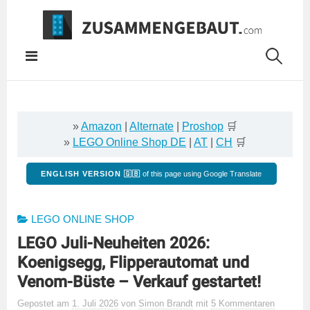
Springe
zum
Inhalt
»
Amazon
|
Alternate
|
Proshop
🛒
»
LEGO Online Shop DE
|
AT
|
CH
🛒
ENGLISH VERSION 🇬🇧
of this page using Google Translate
LEGO ONLINE SHOP
LEGO Juli-Neuheiten 2026:
Koenigsegg, Flipperautomat und
Venom-Büste – Verkauf gestartet!
Gepostet
am
1. Juli 2026
von
Simon Brandt
mit
5 Kommentaren