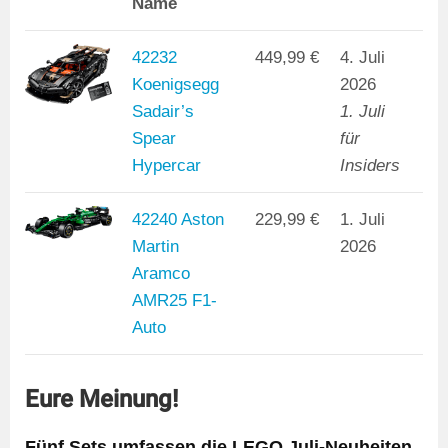
Name
42232
449,99 €
4. Juli
Koenigsegg
2026
Sadair’s
1. Juli
Spear
für
Hypercar
Insiders
42240 Aston
229,99 €
1. Juli
Martin
2026
Aramco
AMR25 F1-
Auto
Eure Meinung!
Fünf Sets umfassen die LEGO Juli-Neuheiten