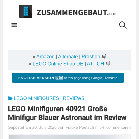
Springe
zum
Inhalt
»
Amazon
|
Alternate
|
Proshop
🛒
»
LEGO Online Shop DE
|
AT
|
CH
🛒
ENGLISH VERSION 🇬🇧
of this page using Google Translate
/
LEGO MINIFIGURES
REVIEWS
LEGO Minifiguren 40921 Große
Minifigur Blauer Astronaut im Review
Gepostet
am
20. Juni 2026
von
Frauke Paetsch
mit
4 Kommentaren