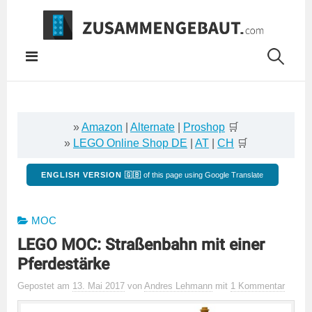
Springe
zum
Inhalt
»
Amazon
|
Alternate
|
Proshop
🛒
»
LEGO Online Shop DE
|
AT
|
CH
🛒
ENGLISH VERSION 🇬🇧
of this page using Google Translate
MOC
LEGO MOC: Straßenbahn mit einer
Pferdestärke
Gepostet
am
13. Mai 2017
von
Andres Lehmann
mit
1 Kommentar