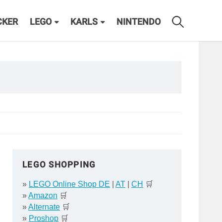
CKER
LEGO
KARLS
NINTENDO
LEGO SHOPPING
»
LEGO Online Shop DE
|
AT
|
CH
🛒
»
Amazon
🛒
»
Alternate
🛒
»
Proshop
🛒