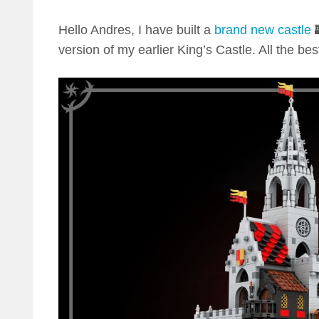
Hello Andres, I have built a
brand new castle

version of my earlier King’s Castle. All the bes