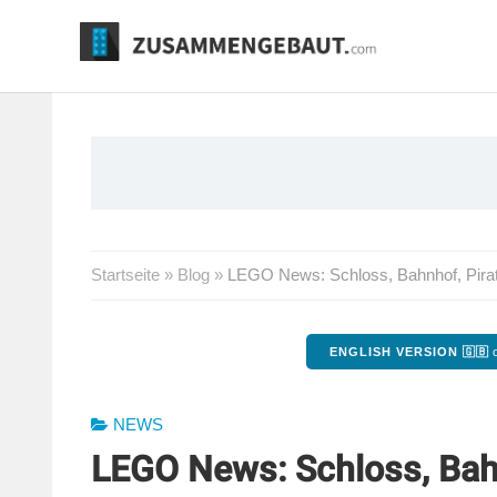
Springe
zum
Inhalt
Startseite
»
Blog
»
LEGO News: Schloss, Bahnhof, Pirat
ENGLISH VERSION 🇬🇧
o
NEWS
LEGO News: Schloss, Bahn