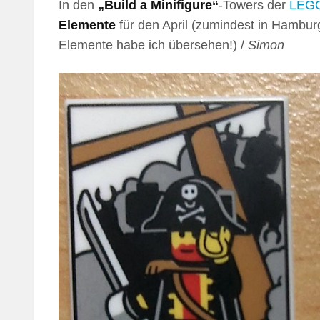
In den
„Build a Minifigure“
-Towers der
LEGO
Elemente
für den April (zumindest in Hambur
Elemente habe ich übersehen!) /
Simon