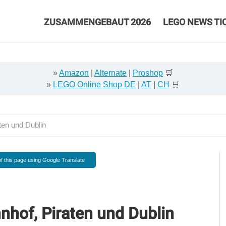
ZUSAMMENGEBAUT 2026
LEGO NEWS TI
»
Amazon
|
Alternate
|
Proshop
🛒
»
LEGO Online Shop DE
|
AT
|
CH
🛒
en und Dublin
f this page using Google Translate
hof, Piraten und Dublin