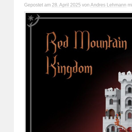
Gepostet
am
28. April 2025
von
Andres Lehmann
m