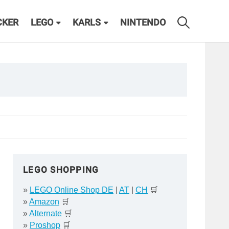
CKER
LEGO
KARLS
NINTENDO
LEGO SHOPPING
»
LEGO Online Shop DE
|
AT
|
CH
🛒
»
Amazon
🛒
»
Alternate
🛒
»
Proshop
🛒