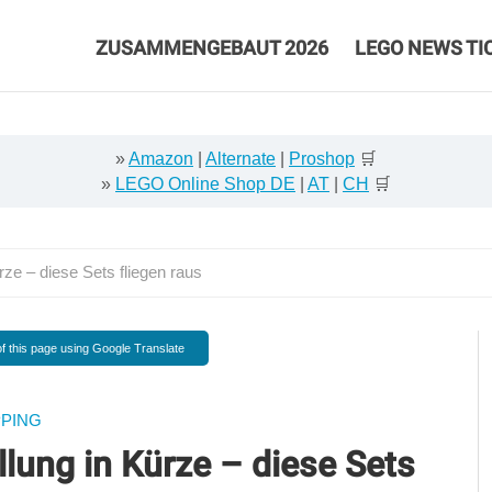
ZUSAMMENGEBAUT 2026
LEGO NEWS TI
»
Amazon
|
Alternate
|
Proshop
🛒
»
LEGO Online Shop DE
|
AT
|
CH
🛒
ze – diese Sets fliegen raus
f this page using Google Translate
PING
lung in Kürze – diese Sets