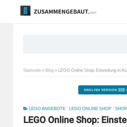
Springe
zum
Inhalt
Startseite
»
Blog
»
LEGO Online Shop: Einstellung in Kür
ENGLISH VERSION 🇬🇧
o
/
/
LEGO ANGEBOTE
LEGO ONLINE SHOP
SHOP
LEGO Online Shop: Einstel