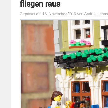
fliegen raus
Gepostet
am
16. November 2019
von
Andres Lehm