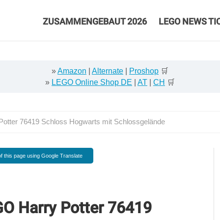
ZUSAMMENGEBAUT 2026
LEGO NEWS TI
»
Amazon
|
Alternate
|
Proshop
🛒
»
LEGO Online Shop DE
|
AT
|
CH
🛒
otter 76419 Schloss Hogwarts mit Schlossgelände
f this page using Google Translate
GO Harry Potter 76419