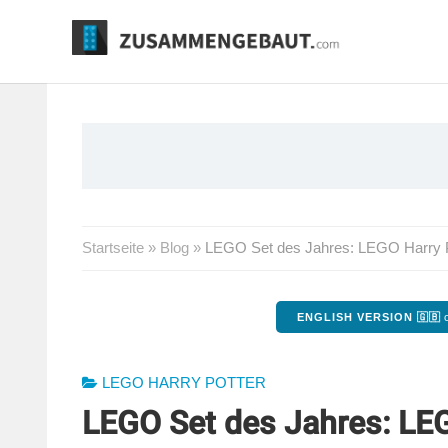
Springe
zum
Inhalt
Startseite
»
Blog
»
LEGO Set des Jahres: LEGO Harry P
ENGLISH VERSION 🇬🇧
o
LEGO HARRY POTTER
LEGO Set des Jahres: LE