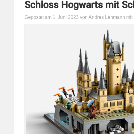
Schloss Hogwarts mit Sc
Gepostet
am
1. Juni 2023
von
Andres Lehmann
mit