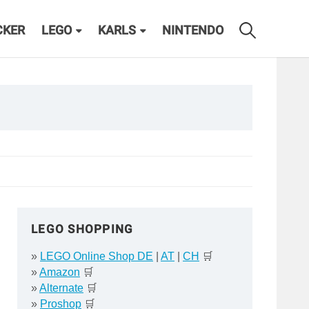
CKER
LEGO
KARLS
NINTENDO
LEGO SHOPPING
»
LEGO Online Shop DE
|
AT
|
CH
🛒
»
Amazon
🛒
»
Alternate
🛒
»
Proshop
🛒