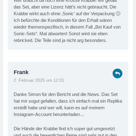
Wer braucht da noch eine Krosse Krabbe! Mir gefällt
das Set, aber eine Lizenz hätt’s nicht gebraucht. Die
Krabbe wirkt auch ohne ‚Sonic‘ auf der Verpackung 🙂
Ich befürchte die Konditionen für den Erhalt wären
wieder themenspezifisch, in diesem Fall „Bei Kauf von
Sonic-Sets“. Mal abwarten! Sonst wird sie eben
rebricked. Die Teile sind ja nicht arg besonders.
Frank
2. Februar 2025 um 12:01
Danke Simon für den Bericht und die News. Das Set
hat mir sogut gefallen, dass ich einfach mal ein Replika
erstellt habe und wer will, kann es auf meinem
Instagram-Account herunterladen…
Die Hände der Krabbe find ich super gut umgesetzt
und auch die beweglichen Beine sind sehr gut in den