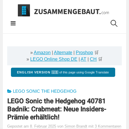
Springe
zum
Inhalt
»
Amazon
|
Alternate
|
Proshop
🛒
»
LEGO Online Shop DE
|
AT
|
CH
🛒
ENGLISH VERSION 🇬🇧
of this page using Google Translate
LEGO SONIC THE HEDGEHOG
LEGO Sonic the Hedgehog 40781
Badnik: Crabmeat: Neue Insiders-
Prämie erhältlich!
Gepostet
am
8. Februar 2025
von
Simon Brandt
mit
3 Kommentaren