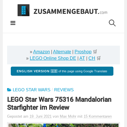
Springe
zum
Inhalt
»
Amazon
|
Alternate
|
Proshop
🛒
»
LEGO Online Shop DE
|
AT
|
CH
🛒
ENGLISH VERSION 🇬🇧
of this page using Google Translate
/
LEGO STAR WARS
REVIEWS
LEGO Star Wars 75316 Mandalorian
Starfighter im Review
Gepostet
am
19. Juni 2021
von
Max Mohr
mit
15 Kommentaren