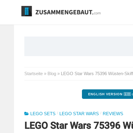
Springe
zum
Inhalt
Startseite
»
Blog
»
LEGO Star Wars 75396 Wüsten-Skiff
ENGLISH VERSION 🇬🇧
o
/
/
LEGO SETS
LEGO STAR WARS
REVIEWS
LEGO Star Wars 75396 Wü