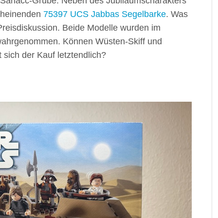
it Sarlacc-Grube. Neben des Jubiläumscharakters
scheinenden
75397 UCS Jabbas Segelbarke
. Was
Preisdiskussion. Beide Modelle wurden im
t wahrgenommen. Können Wüsten-Skiff und
sich der Kauf letztendlich?