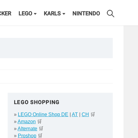
CKER
LEGO
KARLS
NINTENDO
LEGO SHOPPING
»
LEGO Online Shop DE
|
AT
|
CH
🛒
»
Amazon
🛒
»
Alternate
🛒
»
Proshop
🛒