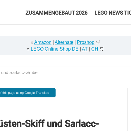
ZUSAMMENGEBAUT 2026
LEGO NEWS TI
»
Amazon
|
Alternate
|
Proshop
🛒
»
LEGO Online Shop DE
|
AT
|
CH
🛒
 und Sarlacc-Grube
f this page using Google Translate
sten-Skiff und Sarlacc-