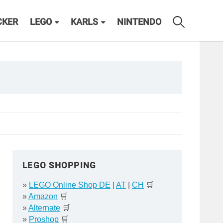
CKER
LEGO
KARLS
NINTENDO
LEGO SHOPPING
»
LEGO Online Shop DE
|
AT
|
CH
🛒
»
Amazon
🛒
»
Alternate
🛒
»
Proshop
🛒