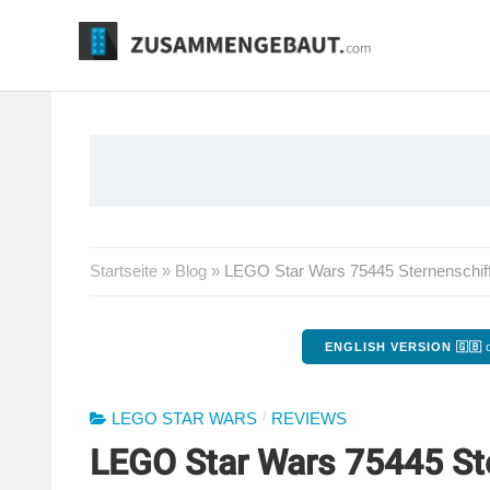
Springe
zum
Inhalt
Startseite
»
Blog
»
LEGO Star Wars 75445 Sternenschiff
ENGLISH VERSION 🇬🇧
o
/
LEGO STAR WARS
REVIEWS
LEGO Star Wars 75445 Ste