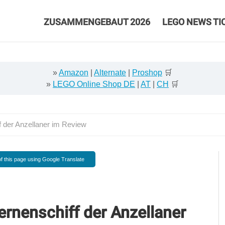
ZUSAMMENGEBAUT 2026
LEGO NEWS TI
»
Amazon
|
Alternate
|
Proshop
🛒
»
LEGO Online Shop DE
|
AT
|
CH
🛒
 der Anzellaner im Review
f this page using Google Translate
rnenschiff der Anzellaner