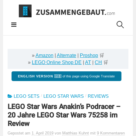
Springe
zum
Inhalt
»
Amazon
|
Alternate
|
Proshop
🛒
»
LEGO Online Shop DE
|
AT
|
CH
🛒
ENGLISH VERSION 🇬🇧
of this page using Google Translate
/
/
LEGO SETS
LEGO STAR WARS
REVIEWS
LEGO Star Wars Anakin’s Podracer –
20 Jahre LEGO Star Wars 75258 im
Review
Gepostet
am
1. April 2019
von
Matthias Kuhnt
mit
9 Kommentaren