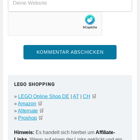
LEGO SHOPPING
»
LEGO Online Shop DE
|
AT
|
CH
🛒
»
Amazon
🛒
»
Alternate
🛒
»
Proshop
🛒
Hinweis:
Es handelt sich hierbei um
Affiliate-
Links
. Wenn auf einen der Links geklickt und ein