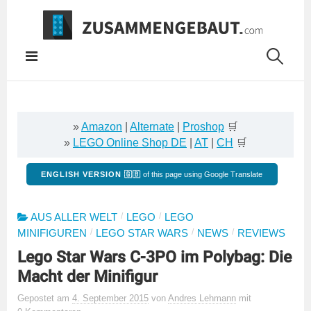
Springe
zum
Inhalt
»
Amazon
|
Alternate
|
Proshop
🛒
»
LEGO Online Shop DE
|
AT
|
CH
🛒
ENGLISH VERSION 🇬🇧
of this page using Google Translate
/
/
AUS ALLER WELT
LEGO
LEGO
/
/
/
MINIFIGUREN
LEGO STAR WARS
NEWS
REVIEWS
Lego Star Wars C-3PO im Polybag: Die
Macht der Minifigur
Gepostet
am
4. September 2015
von
Andres Lehmann
mit