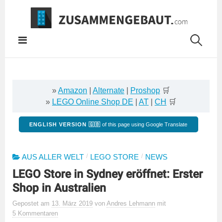
Springe
zum
Inhalt
»
Amazon
|
Alternate
|
Proshop
🛒
»
LEGO Online Shop DE
|
AT
|
CH
🛒
ENGLISH VERSION 🇬🇧
of this page using Google Translate
/
/
AUS ALLER WELT
LEGO STORE
NEWS
LEGO Store in Sydney eröffnet: Erster
Shop in Australien
Gepostet
am
13. März 2019
von
Andres Lehmann
mit
5 Kommentaren