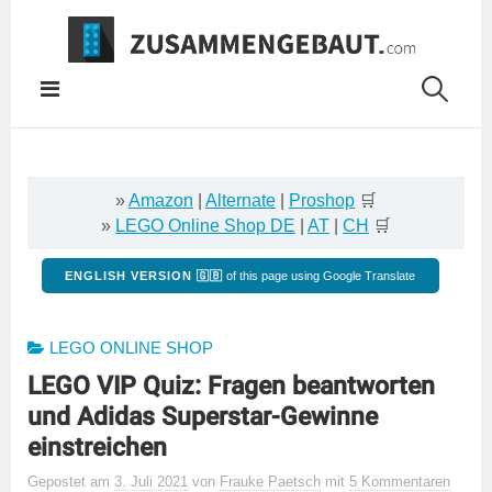
Springe
zum
Inhalt
»
Amazon
|
Alternate
|
Proshop
🛒
»
LEGO Online Shop DE
|
AT
|
CH
🛒
ENGLISH VERSION 🇬🇧
of this page using Google Translate
LEGO ONLINE SHOP
LEGO VIP Quiz: Fragen beantworten
und Adidas Superstar-Gewinne
einstreichen
Gepostet
am
3. Juli 2021
von
Frauke Paetsch
mit
5 Kommentaren