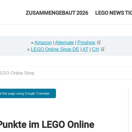
ZUSAMMENGEBAUT 2026
LEGO NEWS TI
»
Amazon
|
Alternate
|
Proshop
🛒
»
LEGO Online Shop DE
|
AT
|
CH
🛒
 LEGO Online Shop
f this page using Google Translate
Punkte im LEGO Online