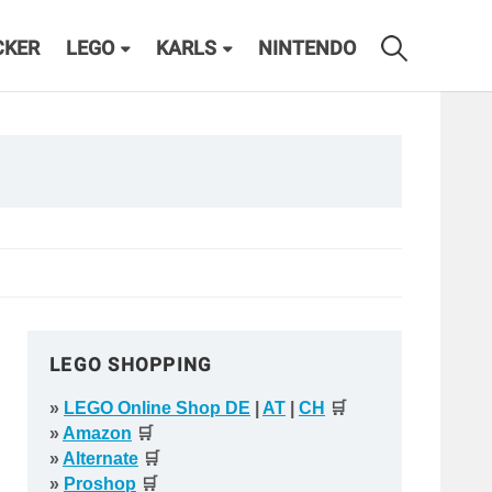
CKER
LEGO
KARLS
NINTENDO
LEGO SHOPPING
»
LEGO Online Shop DE
|
AT
|
CH
🛒
»
Amazon
🛒
»
Alternate
🛒
»
Proshop
🛒