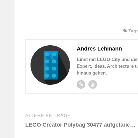
Tag
Andres Lehmann
Einst mit LEGO City und de
Expert, Ideas, Architecture
hinaus gehen.
Beitragsnavigation
ÄLTERE BEITRÄGE
LEGO Creator Polybag 30477 aufgetaucht: Ein Chameleon