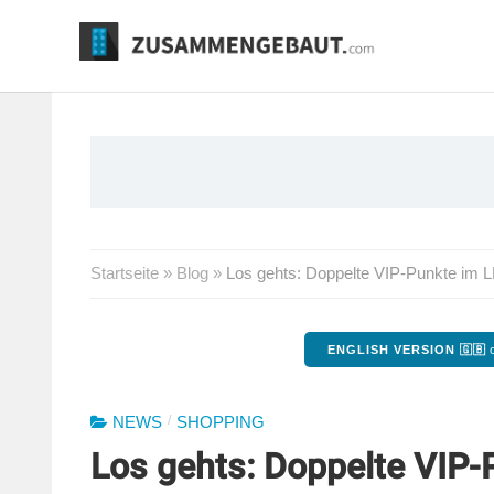
Springe
zum
Inhalt
Startseite
»
Blog
»
Los gehts: Doppelte VIP-Punkte im
ENGLISH VERSION 🇬🇧
o
/
NEWS
SHOPPING
Los gehts: Doppelte VIP-