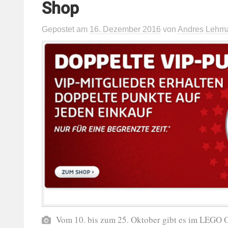
Shop
Gepostet
am
16. Dezember 2016
von
Andres Lehm
Vom 10. bis zum 25. Oktober gibt es im LEGO 