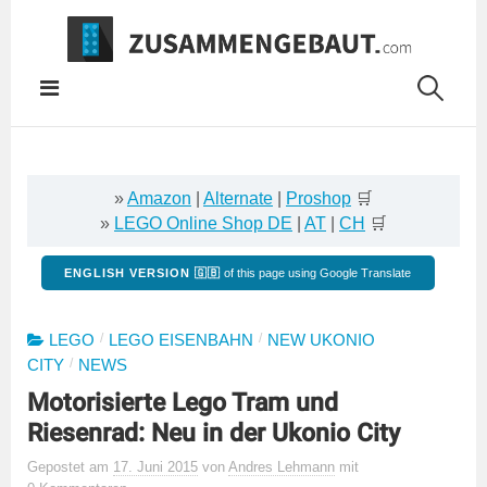
Springe
zum
Inhalt
»
Amazon
|
Alternate
|
Proshop
🛒
»
LEGO Online Shop DE
|
AT
|
CH
🛒
ENGLISH VERSION 🇬🇧
of this page using Google Translate
/
/
LEGO
LEGO EISENBAHN
NEW UKONIO
/
CITY
NEWS
Motorisierte Lego Tram und
Riesenrad: Neu in der Ukonio City
Gepostet
am
17. Juni 2015
von
Andres Lehmann
mit