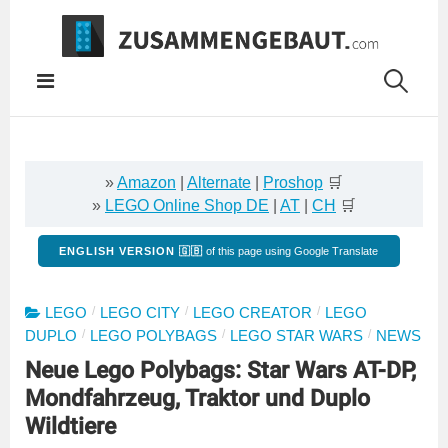
Springe
zum
Inhalt
»
Amazon
|
Alternate
|
Proshop
🛒
»
LEGO Online Shop DE
|
AT
|
CH
🛒
ENGLISH VERSION 🇬🇧
of this page using Google Translate
/
/
/
LEGO
LEGO CITY
LEGO CREATOR
LEGO
/
/
/
DUPLO
LEGO POLYBAGS
LEGO STAR WARS
NEWS
Neue Lego Polybags: Star Wars AT-DP,
Mondfahrzeug, Traktor und Duplo
Wildtiere