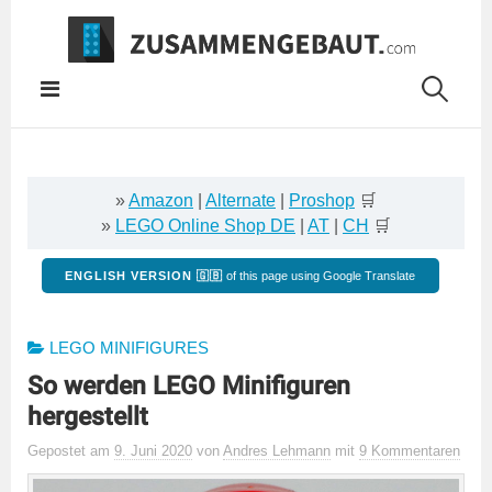
Springe
zum
Inhalt
»
Amazon
|
Alternate
|
Proshop
🛒
»
LEGO Online Shop DE
|
AT
|
CH
🛒
ENGLISH VERSION 🇬🇧
of this page using Google Translate
LEGO MINIFIGURES
So werden LEGO Minifiguren
hergestellt
Gepostet
am
9. Juni 2020
von
Andres Lehmann
mit
9 Kommentaren