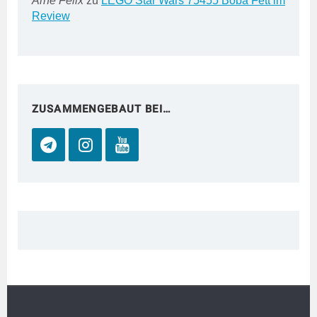
Arne Felix
zu
LEGO Star Wars 75455 Boba Fett im
Review
ZUSAMMENGEBAUT BEI…