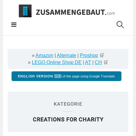
Springe
zum
Inhalt
»
Amazon
|
Alternate
|
Proshop
🛒
»
LEGO Online Shop DE
|
AT
|
CH
🛒
ENGLISH VERSION 🇬🇧
of this page using Google Translate
KATEGORIE
CREATIONS FOR CHARITY