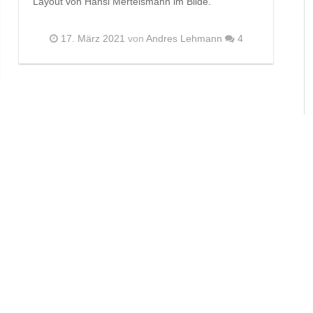
Layout von Hansi Mertelsmann im Bilde.
17. März 2021
von
Andres Lehmann
4