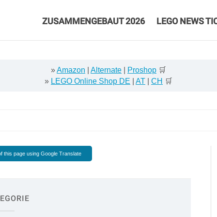
ZUSAMMENGEBAUT 2026
LEGO NEWS TI
»
Amazon
|
Alternate
|
Proshop
🛒
»
LEGO Online Shop DE
|
AT
|
CH
🛒
f this page using Google Translate
EGORIE