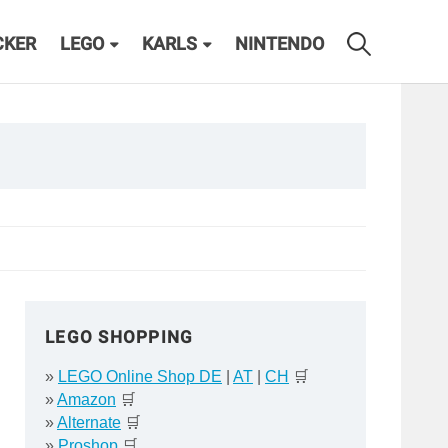
CKER
LEGO
KARLS
NINTENDO
LEGO SHOPPING
»
LEGO Online Shop DE
|
AT
|
CH
🛒
»
Amazon
🛒
»
Alternate
🛒
»
Proshop
🛒