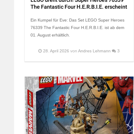
LEGO dreht durch! Super Heroes 76339
The Fantastic Four H.E.R.B.I.E. erscheint
Ein Kumpel für Eve: Das Set LEGO Super Heroes
76339 The Fantastic Four H.E.R.B.I.E. ist ab dem
01. August erhältlich.
28. April 2026
von
Andres Lehmann
3