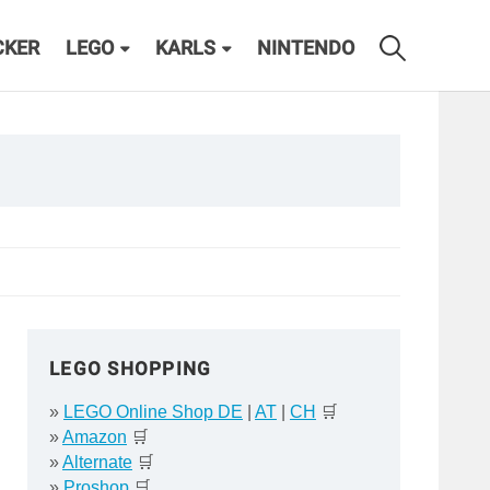
CKER
LEGO
KARLS
NINTENDO
LEGO SHOPPING
»
LEGO Online Shop DE
|
AT
|
CH
🛒
»
Amazon
🛒
»
Alternate
🛒
»
Proshop
🛒