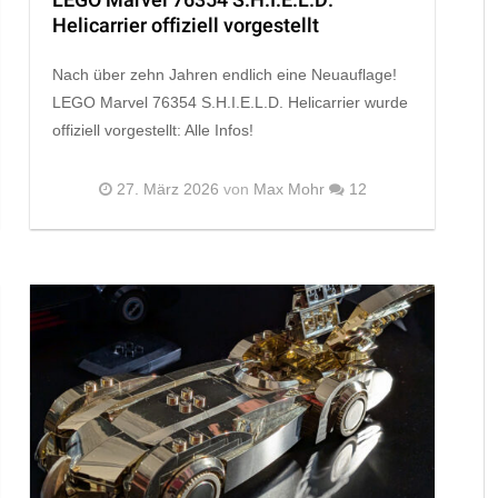
LEGO Marvel 76354 S.H.I.E.L.D.
Helicarrier offiziell vorgestellt
Nach über zehn Jahren endlich eine Neuauflage!
LEGO Marvel 76354 S.H.I.E.L.D. Helicarrier wurde
offiziell vorgestellt: Alle Infos!
27. März 2026
von
Max Mohr
12