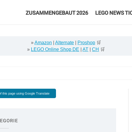
ZUSAMMENGEBAUT 2026
LEGO NEWS TI
»
Amazon
|
Alternate
|
Proshop
🛒
»
LEGO Online Shop DE
|
AT
|
CH
🛒
f this page using Google Translate
EGORIE