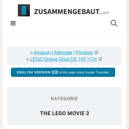
Springe
zum
Inhalt
»
Amazon
|
Alternate
|
Proshop
🛒
»
LEGO Online Shop DE
|
AT
|
CH
🛒
ENGLISH VERSION 🇬🇧
of this page using Google Translate
KATEGORIE
THE LEGO MOVIE 2