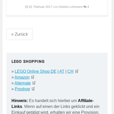
26. Februar 2017
von
Andres Lehmann
4
Seitennummerierung
« Zurück
der
Beiträge
LEGO SHOPPING
»
LEGO Online Shop DE
|
AT
|
CH
🛒
»
Amazon
🛒
»
Alternate
🛒
»
Proshop
🛒
Hinweis:
Es handelt sich hierbei um
Affiliate-
Links
. Wenn auf einen der Links geklickt und ein
Einkauf getätigt wird, erhalten wir eine Provision.