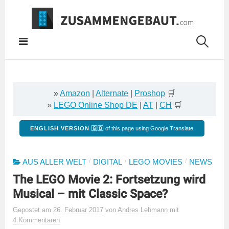
Springe
zum
Inhalt
»
Amazon
|
Alternate
|
Proshop
🛒
»
LEGO Online Shop DE
|
AT
|
CH
🛒
ENGLISH VERSION 🇬🇧
of this page using Google Translate
/
/
/
AUS ALLER WELT
DIGITAL
LEGO MOVIES
NEWS
The LEGO Movie 2: Fortsetzung wird
Musical – mit Classic Space?
Gepostet
am
26. Februar 2017
von
Andres Lehmann
mit
4 Kommentaren