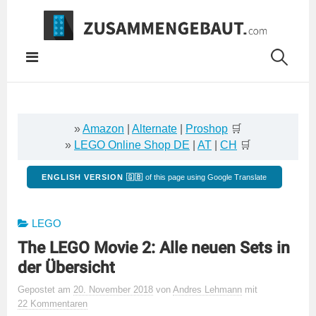
Springe
zum
Inhalt
»
Amazon
|
Alternate
|
Proshop
🛒
»
LEGO Online Shop DE
|
AT
|
CH
🛒
ENGLISH VERSION 🇬🇧
of this page using Google Translate
LEGO
The LEGO Movie 2: Alle neuen Sets in
der Übersicht
Gepostet
am
20. November 2018
von
Andres Lehmann
mit
22 Kommentaren