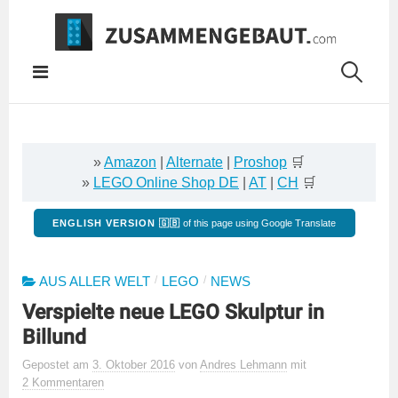
Springe
zum
Inhalt
»
Amazon
|
Alternate
|
Proshop
🛒
»
LEGO Online Shop DE
|
AT
|
CH
🛒
ENGLISH VERSION 🇬🇧
of this page using Google Translate
/
/
AUS ALLER WELT
LEGO
NEWS
Verspielte neue LEGO Skulptur in
Billund
Gepostet
am
3. Oktober 2016
von
Andres Lehmann
mit
2 Kommentaren