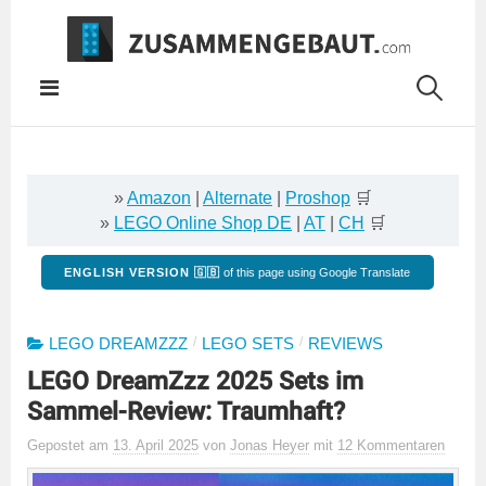
Springe
zum
Inhalt
»
Amazon
|
Alternate
|
Proshop
🛒
»
LEGO Online Shop DE
|
AT
|
CH
🛒
ENGLISH VERSION 🇬🇧
of this page using Google Translate
/
/
LEGO DREAMZZZ
LEGO SETS
REVIEWS
LEGO DreamZzz 2025 Sets im
Sammel-Review: Traumhaft?
Gepostet
am
13. April 2025
von
Jonas Heyer
mit
12 Kommentaren