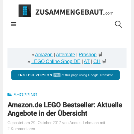
Springe
zum
Inhalt
»
Amazon
|
Alternate
|
Proshop
🛒
»
LEGO Online Shop DE
|
AT
|
CH
🛒
ENGLISH VERSION 🇬🇧
of this page using Google Translate
SHOPPING
Amazon.de LEGO Bestseller: Aktuelle
Angebote in der Übersicht
Gepostet
am
29. Oktober 2017
von
Andres Lehmann
mit
2 Kommentaren