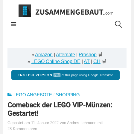
Springe
zum
Inhalt
»
Amazon
|
Alternate
|
Proshop
🛒
»
LEGO Online Shop DE
|
AT
|
CH
🛒
ENGLISH VERSION 🇬🇧
of this page using Google Translate
/
LEGO ANGEBOTE
SHOPPING
Comeback der LEGO VIP-Münzen:
Gestartet!
Gepostet
am
11. Januar 2022
von
Andres Lehmann
mit
28 Kommentaren