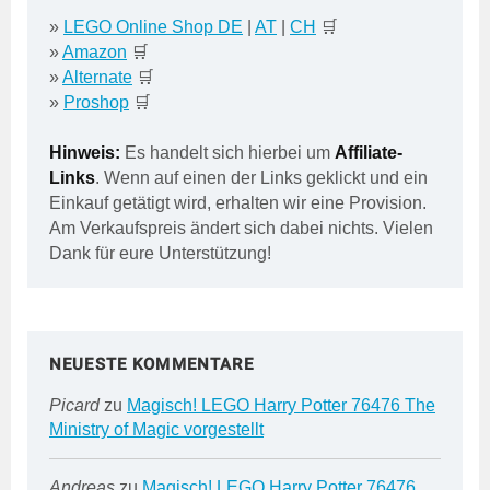
»
LEGO Online Shop DE
|
AT
|
CH
🛒
»
Amazon
🛒
»
Alternate
🛒
»
Proshop
🛒
Hinweis:
Es handelt sich hierbei um
Affiliate-
Links
. Wenn auf einen der Links geklickt und ein
Einkauf getätigt wird, erhalten wir eine Provision.
Am Verkaufspreis ändert sich dabei nichts. Vielen
Dank für eure Unterstützung!
NEUESTE KOMMENTARE
Picard
zu
Magisch! LEGO Harry Potter 76476 The
Ministry of Magic vorgestellt
Andreas
zu
Magisch! LEGO Harry Potter 76476