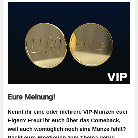
Eure Meinung!
Nennt ihr eine oder mehrere VIP-Münzen euer
Eigen? Freut ihr euch über das Comeback,
weil euch womöglich noch eine Münze fehlt?
Packt eure Emotionen zum Thema gerne