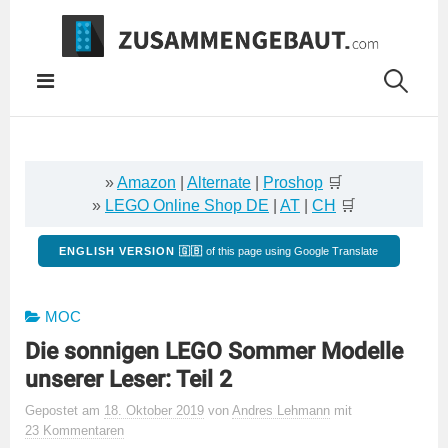
Springe
zum
Inhalt
»
Amazon
|
Alternate
|
Proshop
🛒
»
LEGO Online Shop DE
|
AT
|
CH
🛒
ENGLISH VERSION 🇬🇧
of this page using Google Translate
MOC
Die sonnigen LEGO Sommer Modelle
unserer Leser: Teil 2
Gepostet
am
18. Oktober 2019
von
Andres Lehmann
mit
23 Kommentaren