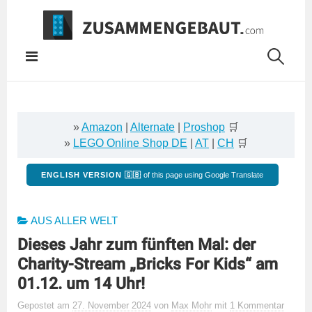
Springe
zum
Inhalt
»
Amazon
|
Alternate
|
Proshop
🛒
»
LEGO Online Shop DE
|
AT
|
CH
🛒
ENGLISH VERSION 🇬🇧
of this page using Google Translate
AUS ALLER WELT
Dieses Jahr zum fünften Mal: der
Charity-Stream „Bricks For Kids“ am
01.12. um 14 Uhr!
Gepostet
am
27. November 2024
von
Max Mohr
mit
1 Kommentar