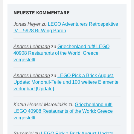
NEUESTE KOMMENTARE
Jonas Heyer
zu
LEGO Adventurers Retrospektive
IV – 5928 Bi-Wing Baron
Andres Lehmann
zu
Griechenland ruft! LEGO
40908 Restaurants of the World: Greece
vorgestellt
Andres Lehmann
zu
LEGO Pick a Brick August-
Update: Monorail-Teile und 100 weitere Elemente
verfügbar! [Update]
Katrin Hensel-Maroulakis
zu
Griechenland ruft!
LEGO 40908 Restaurants of the World: Greece
vorgestellt
Susemiel
zu
LEGO Pick a Brick August-Update: