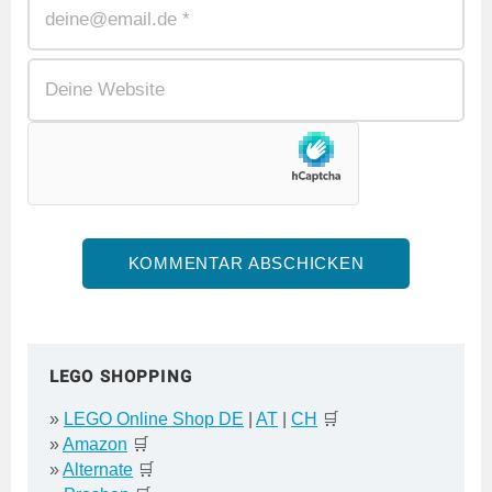
LEGO SHOPPING
»
LEGO Online Shop DE
|
AT
|
CH
🛒
»
Amazon
🛒
»
Alternate
🛒