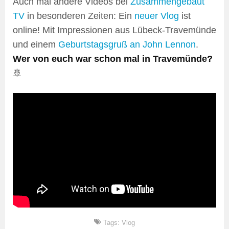
Auch mal andere Videos bei
Zusammengebaut
TV
in besonderen Zeiten: Ein
neuer Vlog
ist
online! Mit Impressionen aus Lübeck-Travemünde
und einem
Geburtstagsgruß an John Lennon
.
Wer von euch war schon mal in Travemünde?
🚢
Tags:
Vlog