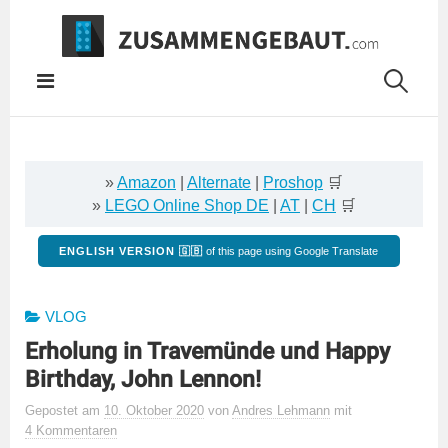
Springe
zum
Inhalt
»
Amazon
|
Alternate
|
Proshop
🛒
»
LEGO Online Shop DE
|
AT
|
CH
🛒
ENGLISH VERSION 🇬🇧
of this page using Google Translate
VLOG
Erholung in Travemünde und Happy
Birthday, John Lennon!
Gepostet
am
10. Oktober 2020
von
Andres Lehmann
mit
4 Kommentaren