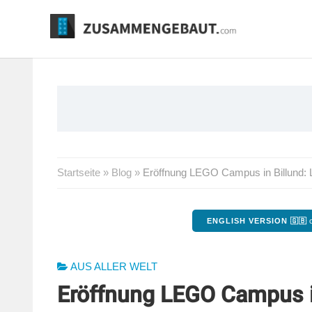
Springe
zum
Inhalt
Startseite
»
Blog
»
Eröffnung LEGO Campus in Billund: L
ENGLISH VERSION 🇬🇧
o
AUS ALLER WELT
Eröffnung LEGO Campus in