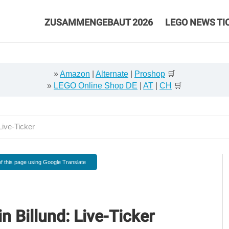
ZUSAMMENGEBAUT 2026
LEGO NEWS TI
»
Amazon
|
Alternate
|
Proshop
🛒
»
LEGO Online Shop DE
|
AT
|
CH
🛒
ive-Ticker
f this page using Google Translate
 Billund: Live-Ticker