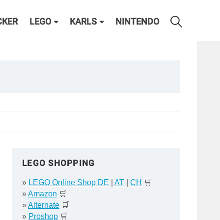
CKER
LEGO
KARLS
NINTENDO
LEGO SHOPPING
»
LEGO Online Shop DE
|
AT
|
CH
🛒
»
Amazon
🛒
»
Alternate
🛒
»
Proshop
🛒