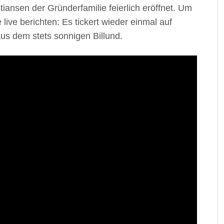
nsen der Gründerfamilie feierlich eröffnet. Um
live berichten: Es tickert wieder einmal auf
us dem stets sonnigen Billund.