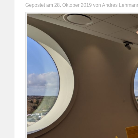
Gepostet
am
28. Oktober 2019
von
Andres Lehman