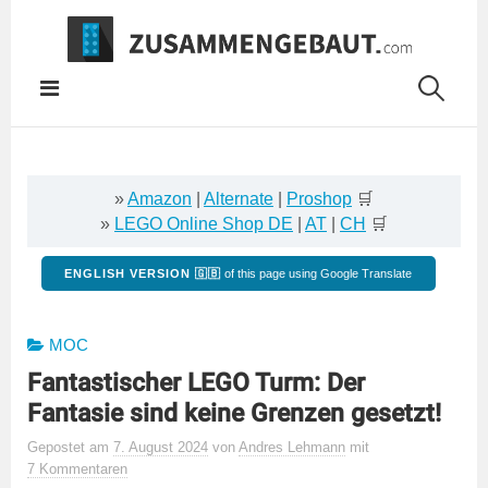
Springe
zum
Inhalt
»
Amazon
|
Alternate
|
Proshop
🛒
»
LEGO Online Shop DE
|
AT
|
CH
🛒
ENGLISH VERSION 🇬🇧
of this page using Google Translate
MOC
Fantastischer LEGO Turm: Der
Fantasie sind keine Grenzen gesetzt!
Gepostet
am
7. August 2024
von
Andres Lehmann
mit
7 Kommentaren