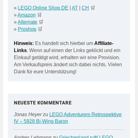
»
LEGO Online Shop DE
|
AT
|
CH
🛒
»
Amazon
🛒
»
Alternate
🛒
»
Proshop
🛒
Hinweis:
Es handelt sich hierbei um
Affiliate-
Links
. Wenn auf einen der Links geklickt und ein
Einkauf getätigt wird, erhalten wir eine Provision.
Am Verkaufspreis ändert sich dabei nichts. Vielen
Dank für eure Unterstützung!
NEUESTE KOMMENTARE
Jonas Heyer
zu
LEGO Adventurers Retrospektive
IV – 5928 Bi-Wing Baron
Andres Lehmann
zu
Griechenland ruft! LEGO