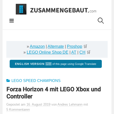
Springe
zum
Inhalt
»
Amazon
|
Alternate
|
Proshop
🛒
»
LEGO Online Shop DE
|
AT
|
CH
🛒
ENGLISH VERSION 🇬🇧
of this page using Google Translate
LEGO SPEED CHAMPIONS
Forza Horizon 4 mit LEGO Xbox und
Controller
Gepostet
am
16. August 2019
von
Andres Lehmann
mit
5 Kommentaren