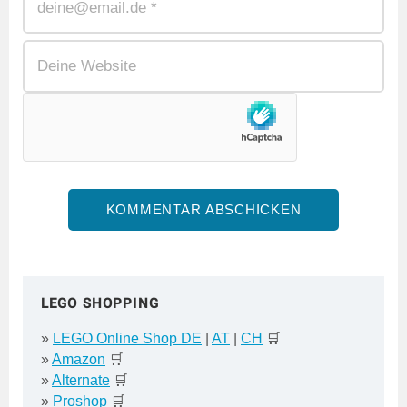
LEGO SHOPPING
»
LEGO Online Shop DE
|
AT
|
CH
🛒
»
Amazon
🛒
»
Alternate
🛒
»
Proshop
🛒