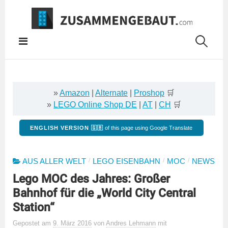
Springe
zum
Inhalt
»
Amazon
|
Alternate
|
Proshop
🛒
»
LEGO Online Shop DE
|
AT
|
CH
🛒
ENGLISH VERSION 🇬🇧
of this page using Google Translate
/
/
/
AUS ALLER WELT
LEGO EISENBAHN
MOC
NEWS
Lego MOC des Jahres: Großer
Bahnhof für die „World City Central
Station“
Gepostet
am
9. März 2016
von
Andres Lehmann
mit