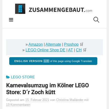
Springe
zum
Inhalt
»
Amazon
|
Alternate
|
Proshop
🛒
»
LEGO Online Shop DE
|
AT
|
CH
🛒
ENGLISH VERSION 🇬🇧
of this page using Google Translate
LEGO STORE
Karnevalsumzug im Kölner LEGO
Store: D´r Zoch kütt
Gepostet
am
15. Februar 2021
von
Christina Mailänder
mit
13 Kommentaren