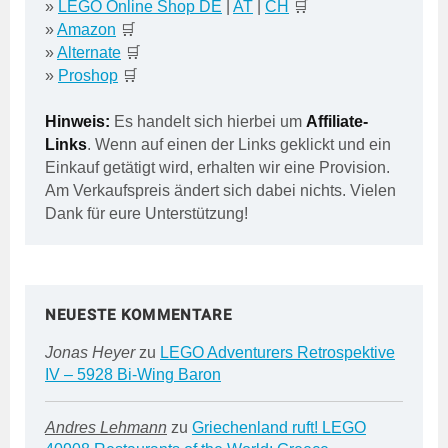
»
LEGO Online Shop DE
|
AT
|
CH
🛒
»
Amazon
🛒
»
Alternate
🛒
»
Proshop
🛒
Hinweis:
Es handelt sich hierbei um
Affiliate-
Links
. Wenn auf einen der Links geklickt und ein
Einkauf getätigt wird, erhalten wir eine Provision.
Am Verkaufspreis ändert sich dabei nichts. Vielen
Dank für eure Unterstützung!
NEUESTE KOMMENTARE
Jonas Heyer
zu
LEGO Adventurers Retrospektive
IV – 5928 Bi-Wing Baron
Andres Lehmann
zu
Griechenland ruft! LEGO