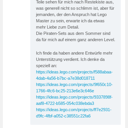
Teile sehen für mich nach Restekiste aus,
was generell nicht so schlimm ist, aber für
jemanden, der den Anspruch hat Lego
Master zu sein, erwarte ich da etwas
mehr Liebe zum Detail.
Die Piraten-Sets aus dem Sommer sind
da für mich auf einem ganz anderen Level.
Ich finde da haben andere Entwürfe mehr
Unterstützung verdient. Ich denke da
speziell an:
https://ideas.lego.com/projects/f588abaa-
4dab-4a56-b7bc-a7e38d018711
https://ideas.lego.com/projects/9f650c10-
1766-4fc6-bc25-213e6e3c646e
https://ideas.lego.com/projects/9337898f-
aaf8-4722-b585-054c038ebda3
https://ideas.lego.com/projects/ff7e2931-
d9fc-4fbf-a052-c38551c22fa6