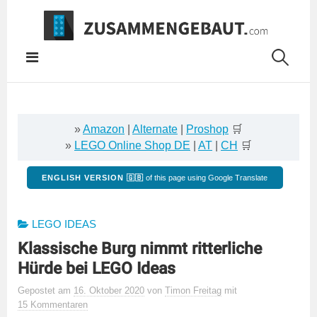
Springe
zum
Inhalt
»
Amazon
|
Alternate
|
Proshop
🛒
»
LEGO Online Shop DE
|
AT
|
CH
🛒
ENGLISH VERSION 🇬🇧
of this page using Google Translate
LEGO IDEAS
Klassische Burg nimmt ritterliche
Hürde bei LEGO Ideas
Gepostet
am
16. Oktober 2020
von
Timon Freitag
mit
15 Kommentaren