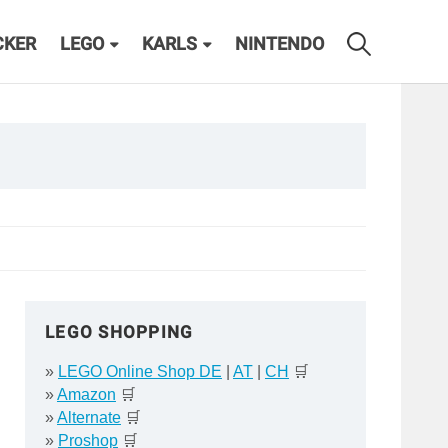
CKER
LEGO
KARLS
NINTENDO
LEGO SHOPPING
»
LEGO Online Shop DE
|
AT
|
CH
🛒
»
Amazon
🛒
»
Alternate
🛒
»
Proshop
🛒