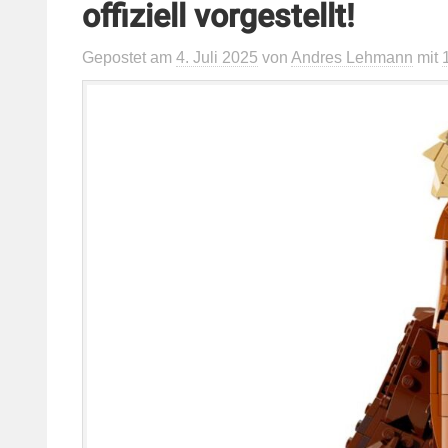
offiziell vorgestellt!
Gepostet
am
4. Juli 2025
von
Andres Lehmann
mit