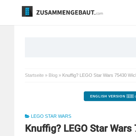
Springe
zum
Inhalt
Startseite
»
Blog
»
Knuffig? LEGO Star Wars 75430 Wicket
ENGLISH VERSION 🇬🇧
o
LEGO STAR WARS
Knuffig? LEGO Star Wars