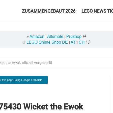
ZUSAMMENGEBAUT 2026
LEGO NEWS TI
»
Amazon
|
Alternate
|
Proshop
🛒
»
LEGO Online Shop DE
|
AT
|
CH
🛒
 the Ewok offiziell vorgestellt!
f this page using Google Translate
 75430 Wicket the Ewok