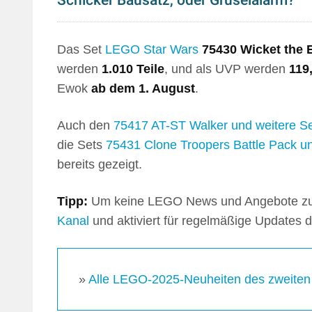
Schicker Bausatz, oder Gruselalarm?
Das Set
LEGO Star Wars
75430 Wicket the
werden
1.010 Teile
, und als UVP werden
119
Ewok
ab dem 1. August
.
Auch den
75417 AT-ST Walker und weitere S
die Sets
75431 Clone Troopers Battle Pack un
bereits gezeigt.
Tipp:
Um keine LEGO News und Angebote zu 
Kanal
und aktiviert für regelmäßige Updates di
»
Alle LEGO-2025-Neuheiten des zweiten 