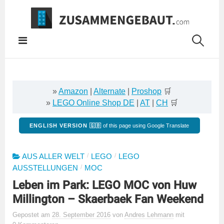
Springe
zum
Inhalt
»
Amazon
|
Alternate
|
Proshop
🛒
»
LEGO Online Shop DE
|
AT
|
CH
🛒
ENGLISH VERSION 🇬🇧
of this page using Google Translate
/
/
AUS ALLER WELT
LEGO
LEGO
/
AUSSTELLUNGEN
MOC
Leben im Park: LEGO MOC von Huw
Millington – Skaerbaek Fan Weekend
Gepostet
am
28. September 2016
von
Andres Lehmann
mit