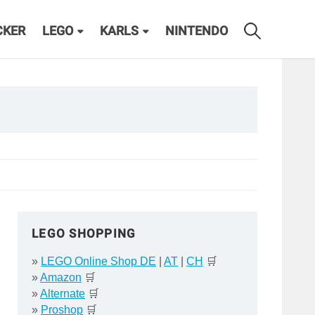
CKER
LEGO
KARLS
NINTENDO
LEGO SHOPPING
»
LEGO Online Shop DE
|
AT
|
CH
🛒
»
Amazon
🛒
»
Alternate
🛒
»
Proshop
🛒