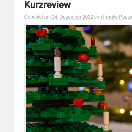
Kurzreview
Gepostet
am
24. Dezember 2022
von
Frauke Paets