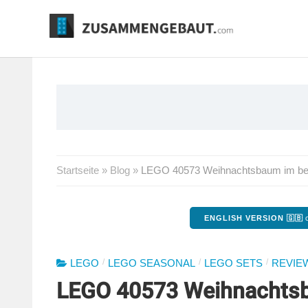
Springe
zum
Inhalt
Startseite
»
Blog
»
LEGO 40573 Weihnachtsbaum im bes
ENGLISH VERSION 🇬🇧
o
/
/
/
LEGO
LEGO SEASONAL
LEGO SETS
REVIE
LEGO 40573 Weihnachtsb