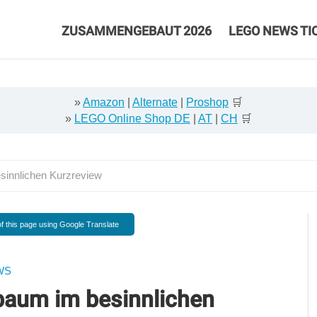
ZUSAMMENGEBAUT 2026
LEGO NEWS TI
»
Amazon
|
Alternate
|
Proshop
🛒
»
LEGO Online Shop DE
|
AT
|
CH
🛒
innlichen Kurzreview
f this page using Google Translate
WS
aum im besinnlichen