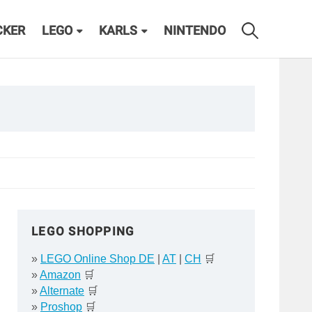
CKER
LEGO
KARLS
NINTENDO
LEGO SHOPPING
»
LEGO Online Shop DE
|
AT
|
CH
🛒
»
Amazon
🛒
»
Alternate
🛒
»
Proshop
🛒