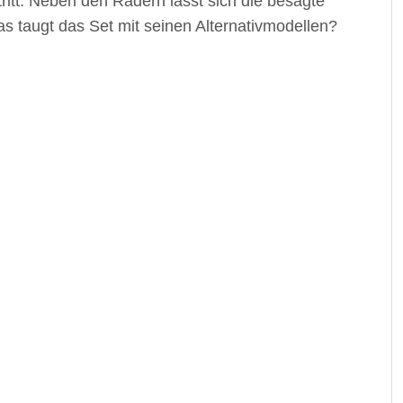
itt. Neben den Rädern lässt sich die besagte
s taugt das Set mit seinen Alternativmodellen?