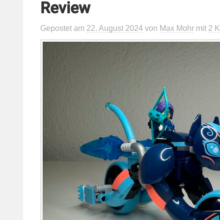
Review
Gepostet
am
22. August 2024
von
Max Mohr
mit
2 