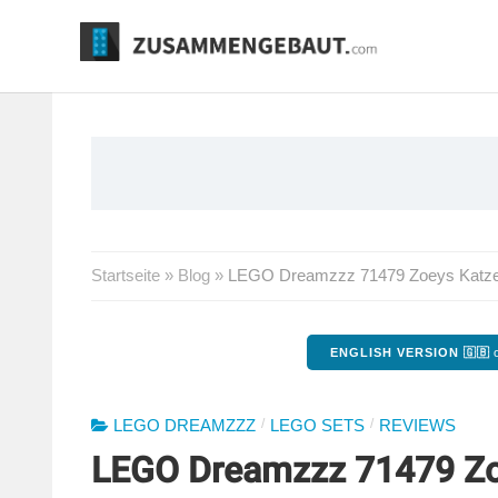
Springe
zum
Inhalt
Startseite
»
Blog
»
LEGO Dreamzzz 71479 Zoeys Katze
ENGLISH VERSION 🇬🇧
o
/
/
LEGO DREAMZZZ
LEGO SETS
REVIEWS
LEGO Dreamzzz 71479 Zo