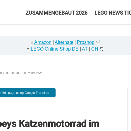
ZUSAMMENGEBAUT 2026
LEGO NEWS TI
»
Amazon
|
Alternate
|
Proshop
🛒
»
LEGO Online Shop DE
|
AT
|
CH
🛒
nmotorrad im Review
f this page using Google Translate
eys Katzenmotorrad im