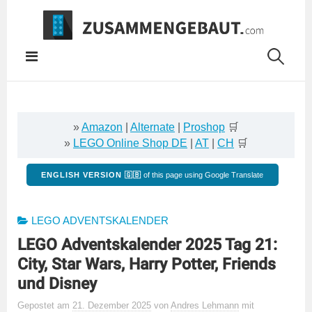
Springe
zum
Inhalt
»
Amazon
|
Alternate
|
Proshop
🛒
»
LEGO Online Shop DE
|
AT
|
CH
🛒
ENGLISH VERSION 🇬🇧
of this page using Google Translate
LEGO ADVENTSKALENDER
LEGO Adventskalender 2025 Tag 21:
City, Star Wars, Harry Potter, Friends
und Disney
Gepostet
am
21. Dezember 2025
von
Andres Lehmann
mit